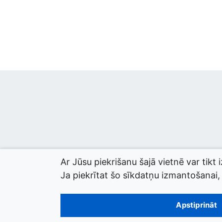
Ar Jūsu piekrišanu šajā vietnē var tikt 
Ja piekrītat šo sīkdatņu izmantošanai, l
© 2026 termini.gov.lv. Izstrādātājs:
Tilde
.
Apstiprināt