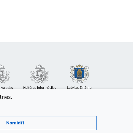
atnes.
Noraidīt