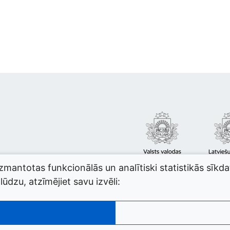
izmantotas funkcionālās un analītiski statistikās sīkd
ūdzu, atzīmējiet savu izvēli: