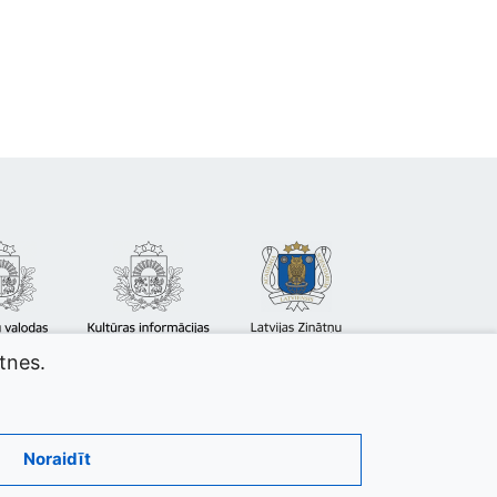
atnes.
Noraidīt