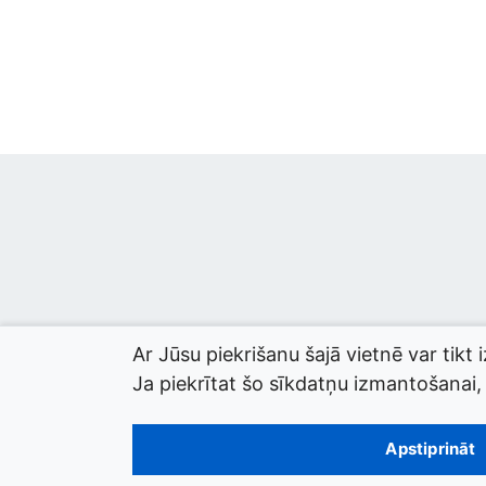
Ar Jūsu piekrišanu šajā vietnē var tikt 
Ja piekrītat šo sīkdatņu izmantošanai, l
© 2026 termini.gov.lv. Izstrādātājs:
Tilde
.
Apstiprināt