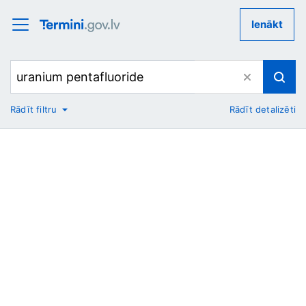
Ienākt
Rādīt filtru
Rādīt detalizēti
No
Uz
Nozare