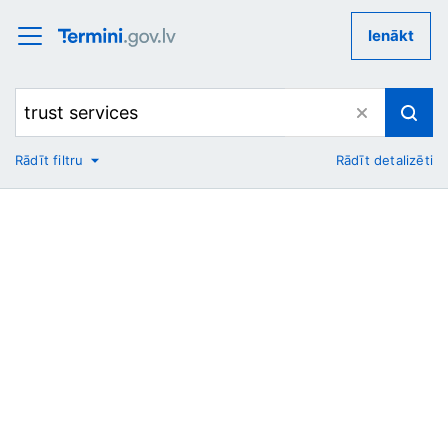
Ienākt
Rādīt filtru
Rādīt detalizēti
No
Uz
Nozare