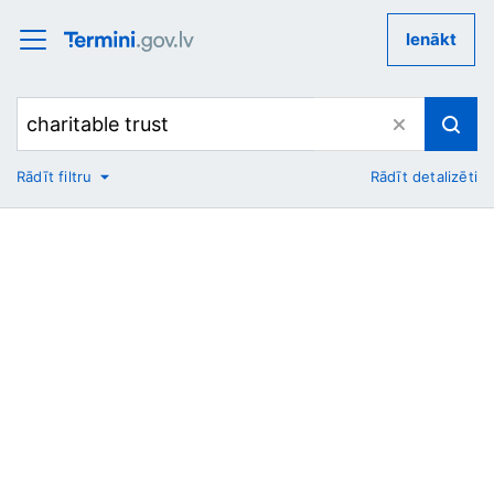
Ienākt
Rādīt filtru
Rādīt detalizēti
No
Uz
Nozare