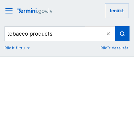
Ienākt
Rādīt filtru
Rādīt detalizēti
No
Uz
Nozare