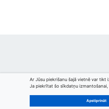
Ar Jūsu piekrišanu šajā vietnē var tikt 
Ja piekrītat šo sīkdatņu izmantošanai, l
© 2026 termini.gov.lv. Izstrādātājs:
Tilde
.
Apstiprināt