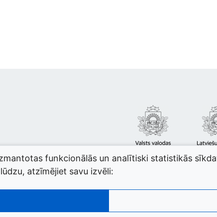
izmantotas funkcionālās un analītiski statistikās sīkd
ūdzu, atzīmējiet savu izvēli: