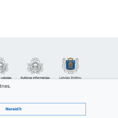
atnes.
Noraidīt