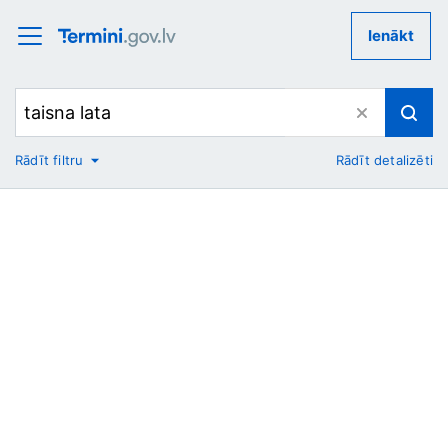
Ienākt
Rādīt filtru
Rādīt detalizēti
No
Uz
Nozare