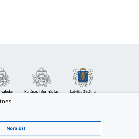
atnes.
Noraidīt