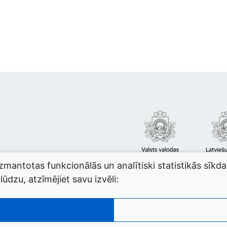
izmantotas funkcionālās un analītiski statistikās sīkd
ūdzu, atzīmējiet savu izvēli: