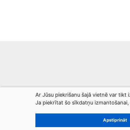
Ar Jūsu piekrišanu šajā vietnē var tikt 
Ja piekrītat šo sīkdatņu izmantošanai, l
© 2026 termini.gov.lv. Izstrādātājs:
Tilde
.
Apstiprināt