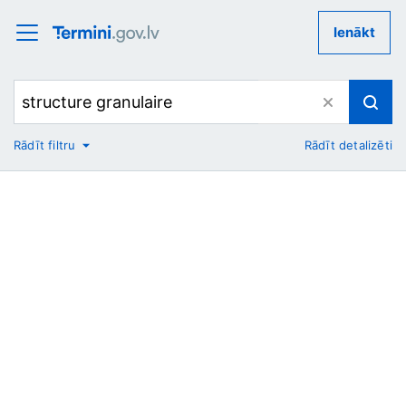
Ienākt
Rādīt filtru
Rādīt detalizēti
No
Uz
Nozare