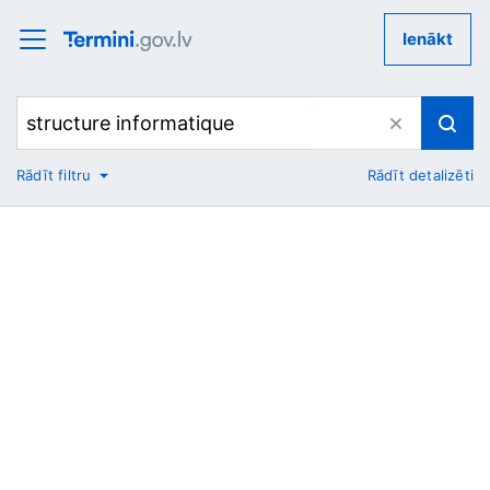
Ienākt
Rādīt filtru
Rādīt detalizēti
No
Uz
Nozare