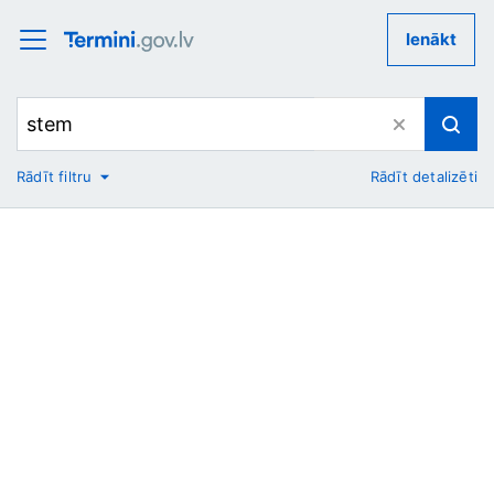
Ienākt
Rādīt filtru
Rādīt detalizēti
No
Uz
Nozare