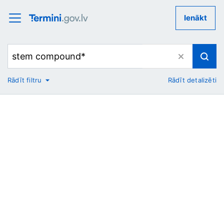
Ienākt
Rādīt filtru
Rādīt detalizēti
No
Uz
Nozare