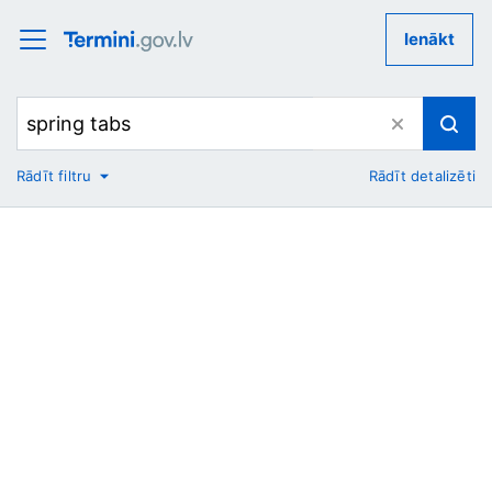
Ienākt
Rādīt filtru
Rādīt detalizēti
No
Uz
Nozare