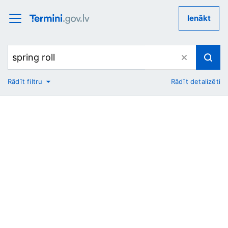
Ienākt
Rādīt filtru
Rādīt detalizēti
No
Uz
Nozare