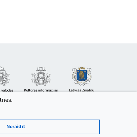
atnes.
Noraidīt