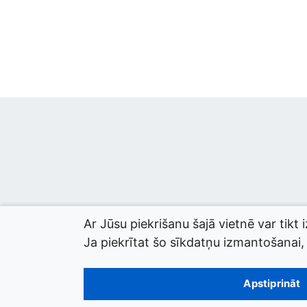
Ar Jūsu piekrišanu šajā vietnē var tikt 
Ja piekrītat šo sīkdatņu izmantošanai, l
© 2026 termini.gov.lv. Izstrādātājs:
Tilde
.
Apstiprināt