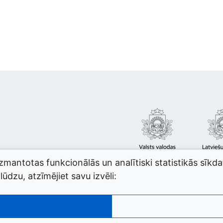
izmantotas funkcionālās un analītiski statistikās sīkd
ūdzu, atzīmējiet savu izvēli: