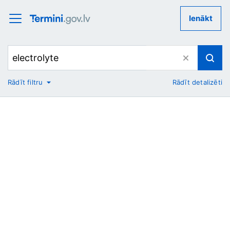
Ienākt
Rādīt filtru
Rādīt detalizēti
No
Uz
Nozare