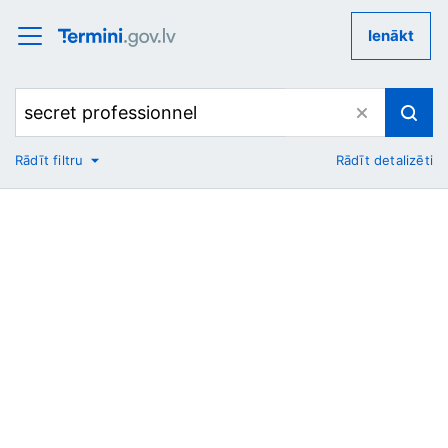
Ienākt
Rādīt filtru
Rādīt detalizēti
No
Uz
Nozare