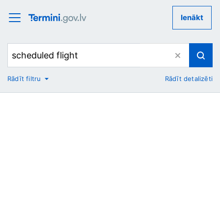
Ienākt
Rādīt filtru
Rādīt detalizēti
No
Uz
Nozare