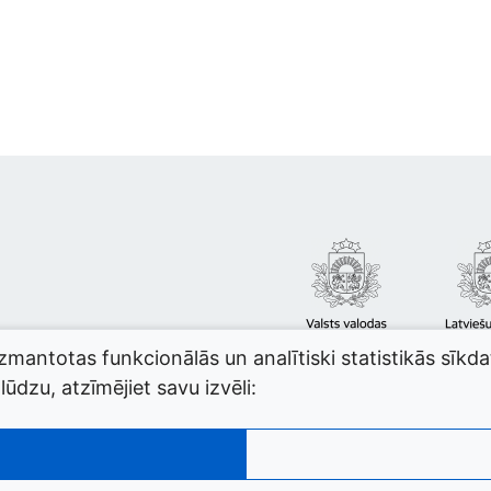
izmantotas funkcionālās un analītiski statistikās sīkd
ūdzu, atzīmējiet savu izvēli: