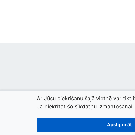
Ar Jūsu piekrišanu šajā vietnē var tikt 
Ja piekrītat šo sīkdatņu izmantošanai, l
© 2026 termini.gov.lv. Izstrādātājs:
Tilde
.
Apstiprināt