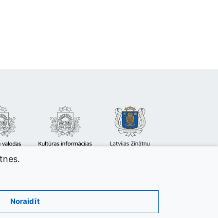
atnes.
Noraidīt