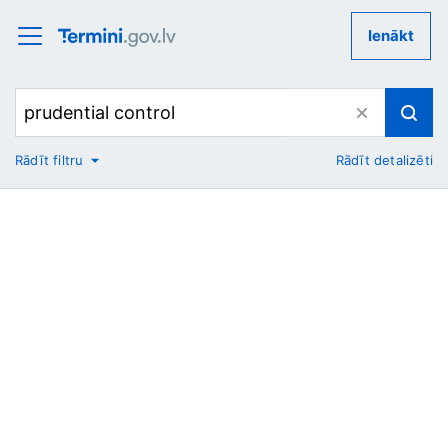
Ienākt
Rādīt filtru
Rādīt detalizēti
No
Uz
Nozare