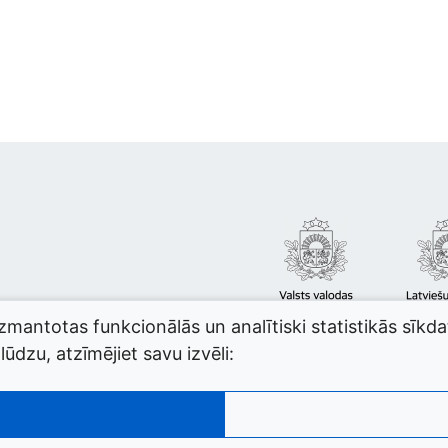
izmantotas funkcionālās un analītiski statistikās sīkd
ūdzu, atzīmējiet savu izvēli: