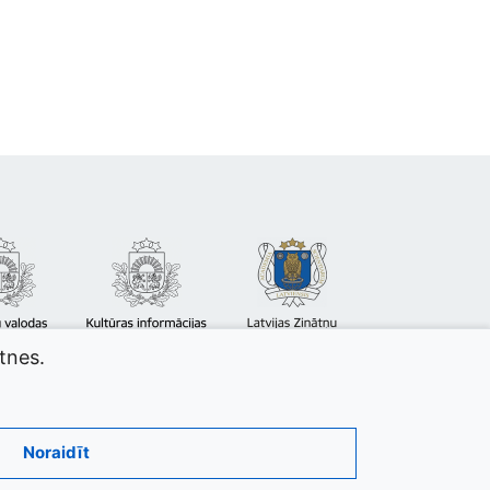
atnes.
Noraidīt