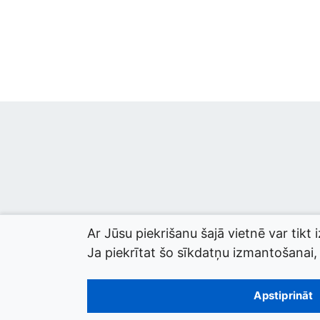
Ar Jūsu piekrišanu šajā vietnē var tikt 
Ja piekrītat šo sīkdatņu izmantošanai, l
© 2026 termini.gov.lv. Izstrādātājs:
Tilde
.
Apstiprināt