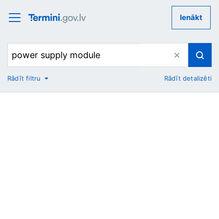
Ienākt
Rādīt filtru
Rādīt detalizēti
No
Uz
Nozare