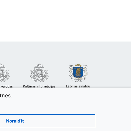
atnes.
Noraidīt