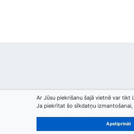
Ar Jūsu piekrišanu šajā vietnē var tikt 
Ja piekrītat šo sīkdatņu izmantošanai, l
© 2026 termini.gov.lv. Izstrādātājs:
Tilde
.
Apstiprināt