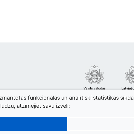
izmantotas funkcionālās un analītiski statistikās sīkd
ūdzu, atzīmējiet savu izvēli: