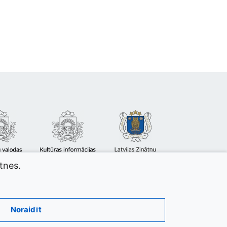
atnes.
Noraidīt