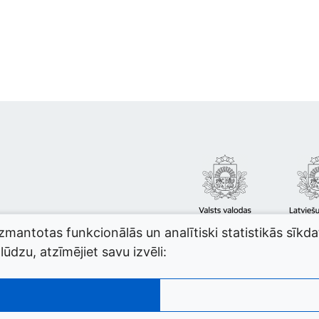
izmantotas funkcionālās un analītiski statistikās sīkd
ūdzu, atzīmējiet savu izvēli: