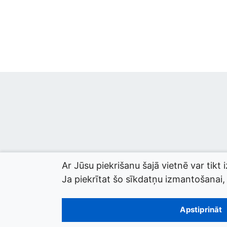
Ar Jūsu piekrišanu šajā vietnē var tikt 
Ja piekrītat šo sīkdatņu izmantošanai, l
© 2026 termini.gov.lv. Izstrādātājs:
Tilde
.
Apstiprināt