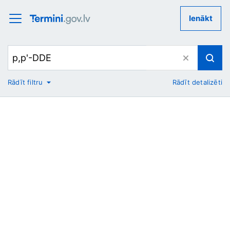
Ienākt
Rādīt filtru
Rādīt detalizēti
No
Uz
Nozare