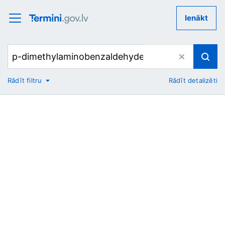
Ienākt
Rādīt filtru
Rādīt detalizēti
No
Uz
Nozare