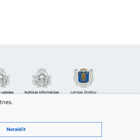
atnes.
Noraidīt