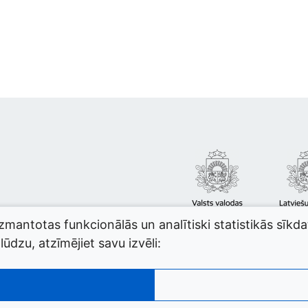
izmantotas funkcionālās un analītiski statistikās sīkd
ūdzu, atzīmējiet savu izvēli: