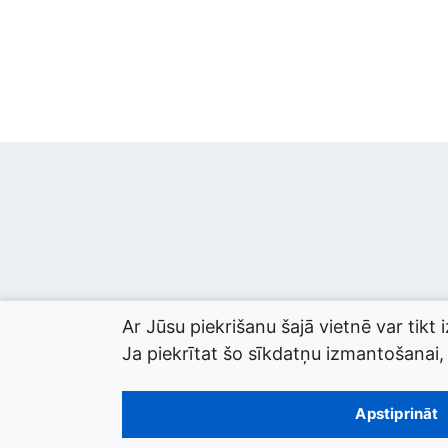
Ar Jūsu piekrišanu šajā vietnē var tikt 
Ja piekrītat šo sīkdatņu izmantošanai, l
© 2026 termini.gov.lv. Izstrādātājs:
Tilde
.
Apstiprināt