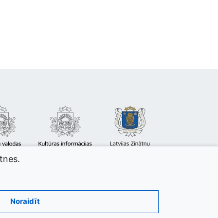
atnes.
Noraidīt