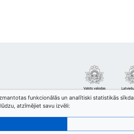
izmantotas funkcionālās un analītiski statistikās sīkd
ūdzu, atzīmējiet savu izvēli: