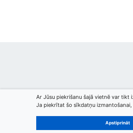
Ar Jūsu piekrišanu šajā vietnē var tikt 
Ja piekrītat šo sīkdatņu izmantošanai, l
© 2026 termini.gov.lv. Izstrādātājs:
Tilde
.
Apstiprināt