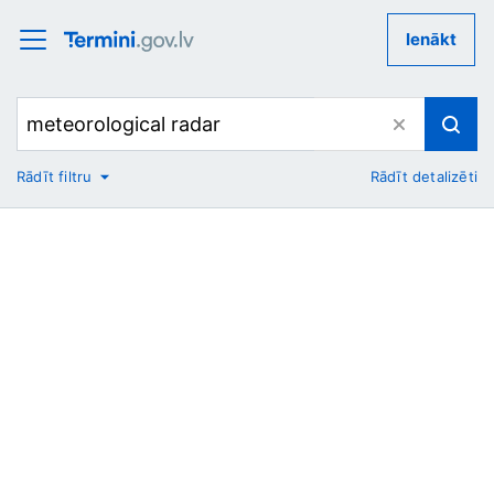
Ienākt
Rādīt filtru
Rādīt detalizēti
No
Uz
Nozare