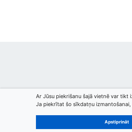
Ar Jūsu piekrišanu šajā vietnē var tikt 
Ja piekrītat šo sīkdatņu izmantošanai, l
© 2026 termini.gov.lv. Izstrādātājs:
Tilde
.
Apstiprināt