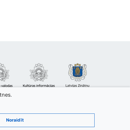
atnes.
Noraidīt