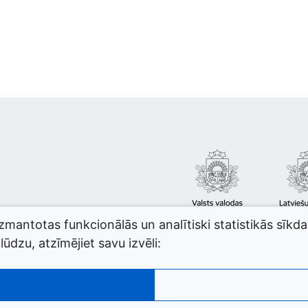
izmantotas funkcionālās un analītiski statistikās sīkd
ūdzu, atzīmējiet savu izvēli: