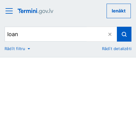
Ienākt
Rādīt filtru
Rādīt detalizēti
No
Uz
Nozare