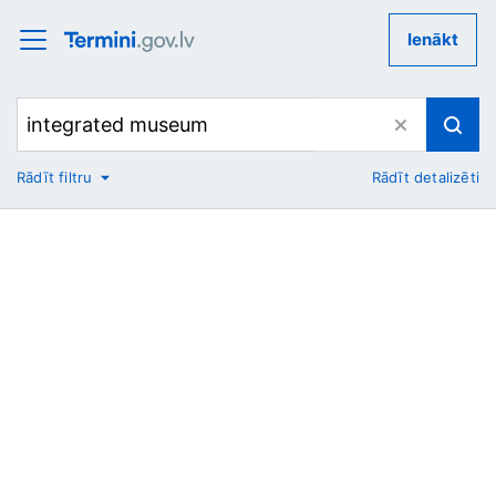
Ienākt
Rādīt filtru
Rādīt detalizēti
No
Uz
Nozare