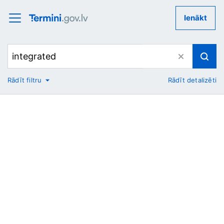
Ienākt
Rādīt filtru
Rādīt detalizēti
No
Uz
Nozare