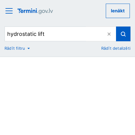
Ienākt
Rādīt filtru
Rādīt detalizēti
No
Uz
Nozare