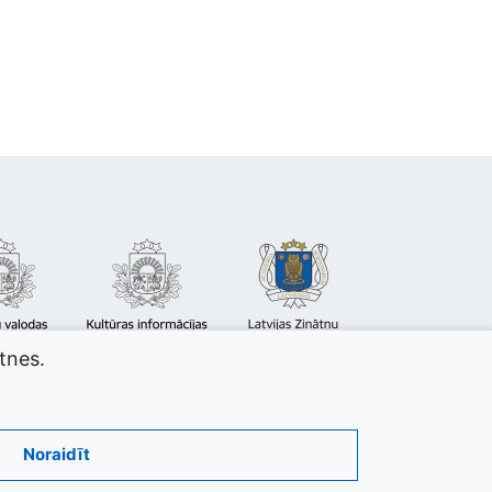
atnes.
Noraidīt