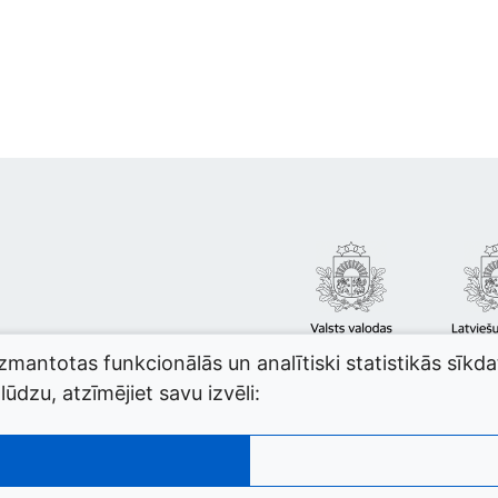
izmantotas funkcionālās un analītiski statistikās sīkd
ūdzu, atzīmējiet savu izvēli: