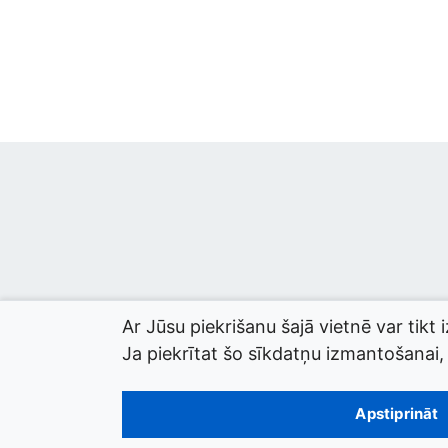
Ar Jūsu piekrišanu šajā vietnē var tikt 
Ja piekrītat šo sīkdatņu izmantošanai, l
© 2026 termini.gov.lv. Izstrādātājs:
Tilde
.
Apstiprināt