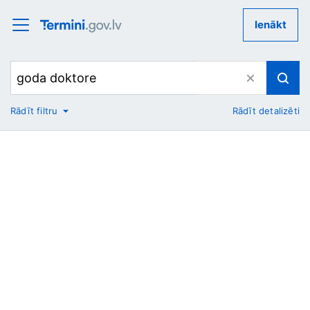
Ienākt
Rādīt filtru
Rādīt detalizēti
No
Uz
Nozare