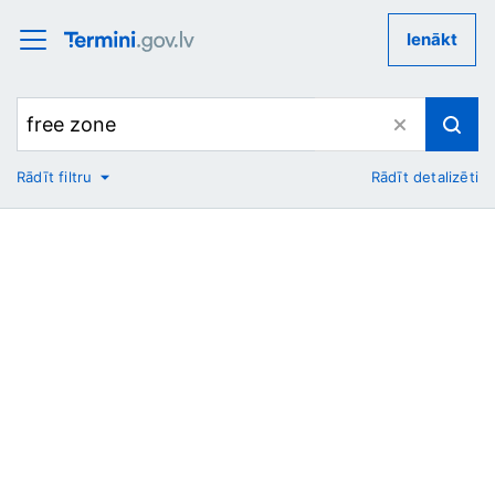
Ienākt
Rādīt filtru
Rādīt detalizēti
No
Uz
Nozare