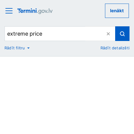
Ienākt
Rādīt filtru
Rādīt detalizēti
No
Uz
Nozare