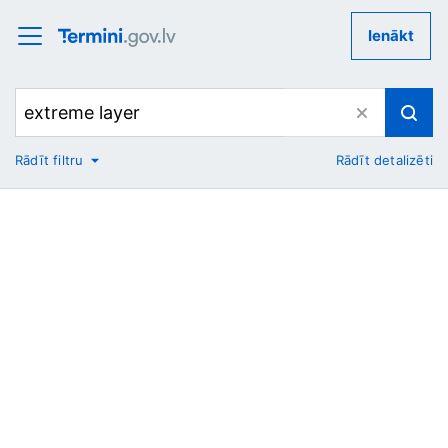
Ienākt
Rādīt filtru
Rādīt detalizēti
No
Uz
Nozare