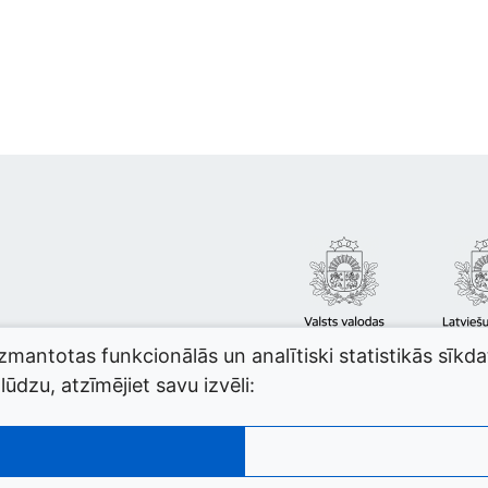
izmantotas funkcionālās un analītiski statistikās sīkd
ūdzu, atzīmējiet savu izvēli: