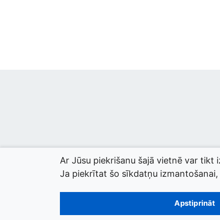
Ar Jūsu piekrišanu šajā vietnē var tikt 
Ja piekrītat šo sīkdatņu izmantošanai, l
© 2026 termini.gov.lv. Izstrādātājs:
Tilde
.
Apstiprināt