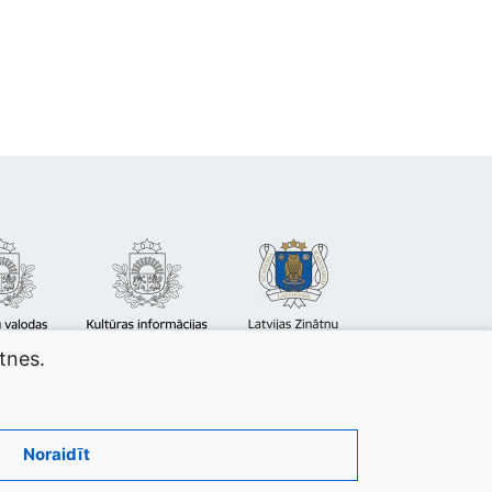
atnes.
Noraidīt