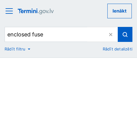
Ienākt
Rādīt filtru
Rādīt detalizēti
No
Uz
Nozare