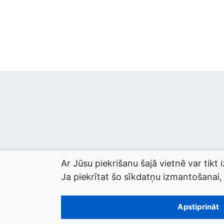
Ar Jūsu piekrišanu šajā vietnē var tikt 
Ja piekrītat šo sīkdatņu izmantošanai, l
© 2026 termini.gov.lv. Izstrādātājs:
Tilde
.
Apstiprināt