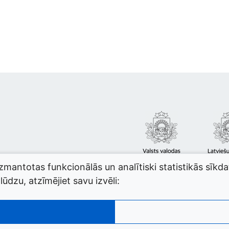
izmantotas funkcionālās un analītiski statistikās sīkd
ūdzu, atzīmējiet savu izvēli: