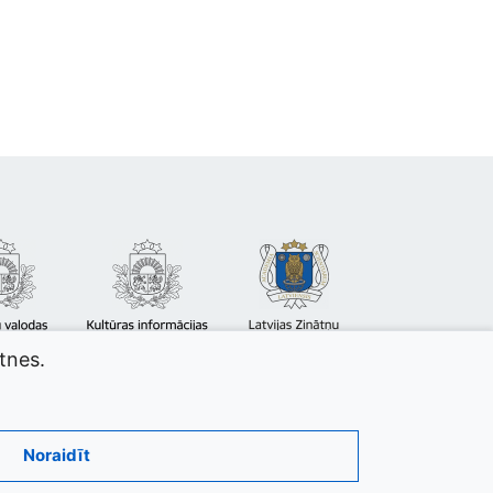
atnes.
Noraidīt