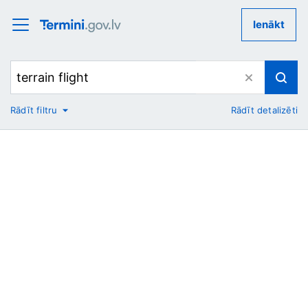
Ienākt
Rādīt filtru
Rādīt detalizēti
No
Uz
Nozare