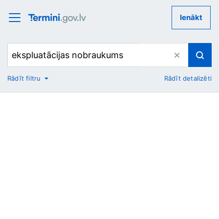
Ienākt
Rādīt filtru
Rādīt detalizēti
No
Uz
Nozare