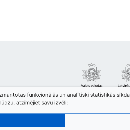
izmantotas funkcionālās un analītiski statistikās sīkd
ūdzu, atzīmējiet savu izvēli: