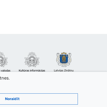
atnes.
Noraidīt