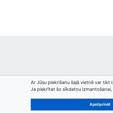
Ar Jūsu piekrišanu šajā vietnē var tikt 
Ja piekrītat šo sīkdatņu izmantošanai, l
© 2026 termini.gov.lv. Izstrādātājs:
Tilde
.
Apstiprināt