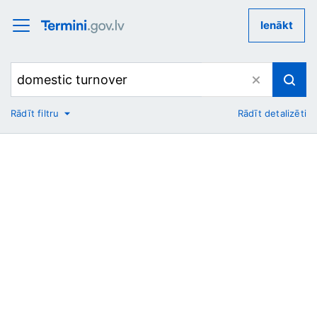
Ienākt
Rādīt filtru
Rādīt detalizēti
No
Uz
Nozare