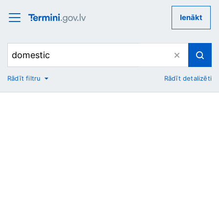
Ienākt
Rādīt filtru
Rādīt detalizēti
No
Uz
Nozare