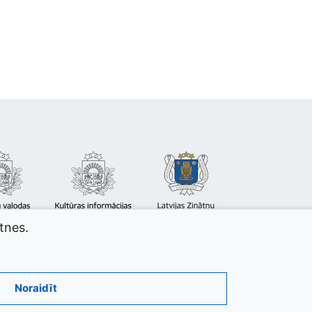
atnes.
Noraidīt