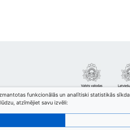
izmantotas funkcionālās un analītiski statistikās sīkd
ūdzu, atzīmējiet savu izvēli: