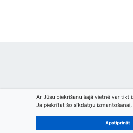
Ar Jūsu piekrišanu šajā vietnē var tikt 
Ja piekrītat šo sīkdatņu izmantošanai, l
© 2026 termini.gov.lv. Izstrādātājs:
Tilde
.
Apstiprināt