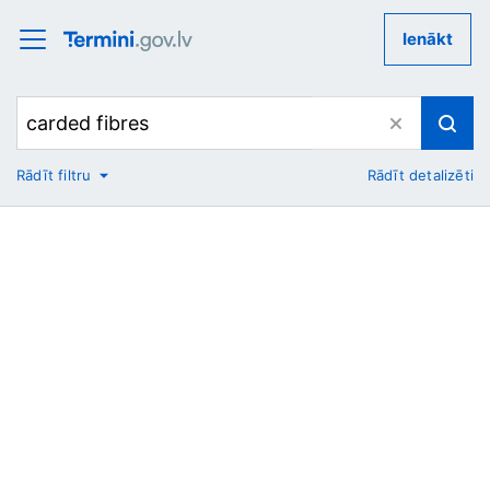
Ienākt
Rādīt filtru
Rādīt detalizēti
No
Uz
Nozare